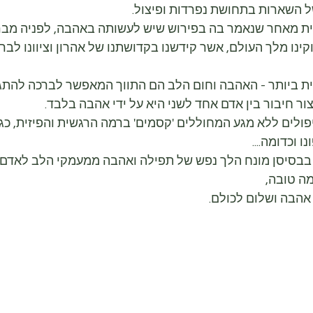
 השארות בתחושת נפרדות ופיצול.
ודית מאחר שנאמר בה בפירוש שיש לעשותה באהבה, לפניה מבר
וקינו מלך העולם, אשר קידשנו בקדושתנו של אהרון וציוונו לבר
ית ביותר - האהבה וחום הלב הם התווך המאפשר לברכה להתג
ור חיבור בין אדם אחד לשני היא על ידי אהבה בלבד.
לים ללא מגע המחוללים 'קסמים' ברמה הרגשית והפיזית, כגון
נו וכדומה....
בבסיסן מונח הלך נפש של תפילה ואהבה ממעמקי הלב לאדם ש
ה טובה, 
אהבה ושלום לכולם.