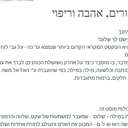
רים, אהבה וריפוי
ֻנֶּךָּ.
ְיָשֵׂם לְךָ שָׁלוֹם."
היא הטקסט המקראי הקדום ביותר שנמצא עד כה - על גבי לוחי
בר, בו מוסבר כיצד על אהרון (ושושלת הכוהנים) לברך את עם
כתבה וכלשונה, מילה במילה, כפי שהועברה ע"י האל אל משה.
ות פוסט זה...
 במילה - 'שלום' - שמעבר למשמעות של שקט, שלווה והרמוני
ה הוא ש-ל-ם - המכוון את האדם והעולם לחווית אחדות ושלמות,