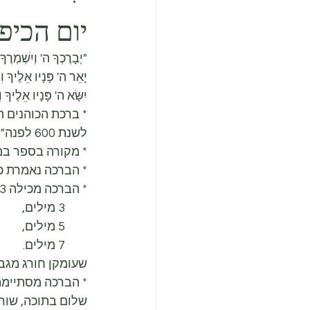
יום הכיפו
"יְבָרֶכְךָ ה' וְיִשְׁמְרֶךָ.
יָאֵר ה' פָּנָיו אֵלֶיךָ וִיח
יִשָּׂא ה' פָּנָיו אֵלֶיךָ ו
* ברכת הכוהנים 
לשנת 600 לפנה"ס.
* מקורה בספר במד
* הברכה נאמרת כ
* הברכה מכילה 3 חלקים, ברמות מתגברות, 
        3 מילים, 
        5 מילים, 
        7 מילים.
שעומקן חורג מגבול
* הברכה מסתיימת
שלום בתוכה, שורש