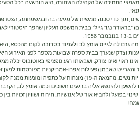
מאמצי התמיכה של הקהילה השחורה, היא הורשעה בכל הסעיפי
אי.
ם, תוך כדי סכנה ממשית של פגיעה בה ובמשפחתה, הצטרפה ק
 מתוך 4 נשים) "בראודר נגד גייל" בבית המשפט העליון שהפך היסטורי
בר 1956.
מה גרם לה לגייס אומץ לב ולעמוד בסרובה לקום מהכסא, היא 
ענות וצדק שנערך בבית ספרה שבועות מספר לפני האירוע היא
נו ראוי ואינו צודק, ושבאותו רגע ספציפי באוטובוס יכלה ממש
' והארייט טאבמן (פעילות אפרו-אמריקניות מפורסמות למען זכ
-19) מונחות על כתפיה ומונעות ממנה לקום.
להשען ולהינשא אליה ברגעים חשוכים וכמה אומץ לב, הקרבה 
ינוי בפועל ולהביא אור של אנושיות, חירות ושוויון זכויות בין
שמח!