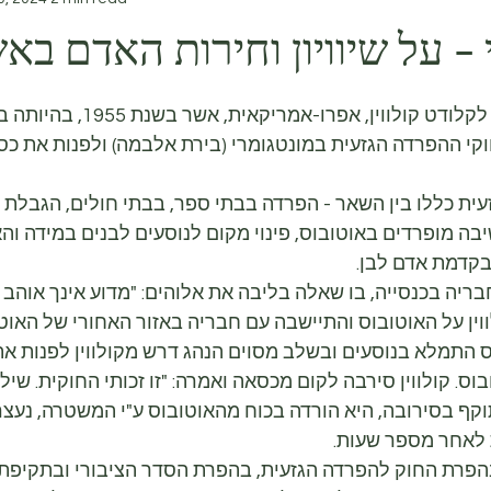
 - על שיוויון וחירות האדם בא
קי ההפרדה הגזעית במונטגומרי (בירת אלבמה) ולפנות את כס
ית כללו בין השאר - הפרדה בבתי ספר, בבתי חולים, הגבלת 
ישיבה מופרדים באוטובוס, פינוי מקום לנוסעים לבנים במידה וה
בקדמת אדם לבן.
ריה בכנסייה, בו שאלה בליבה את אלוהים: "מדוע אינך אוהב 
וין על האוטובוס והתיישבה עם חבריה באזור האחורי של האוטו
ס התמלא בנוסעים ובשלב מסוים הנהג דרש מקולווין לפנות א
ס. קולווין סירבה לקום מכסאה ואמרה: "זו זכותי החוקית. שיל
ף בסירובה, היא הורדה בכוח מהאוטובוס ע"י המשטרה, נעצר
 לאחר מספר שעות.
בהפרת החוק להפרדה הגזעית, בהפרת הסדר הציבורי ובתקיפת