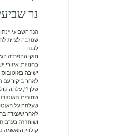
נר שביעי
שסרבה לציית לחו
לבנה.
חוקי ההפרדה הגזע
בחנויות, איזורי 
ישיבה באוטובוס 
לאחר ביקור עם חב
שלך?", עלתה קולו
שחורים. האוטובו
שעלתה על האוטובו
לאחר שעמדה בתוק
ושוחררה בערבות
קולווין הואשמה 