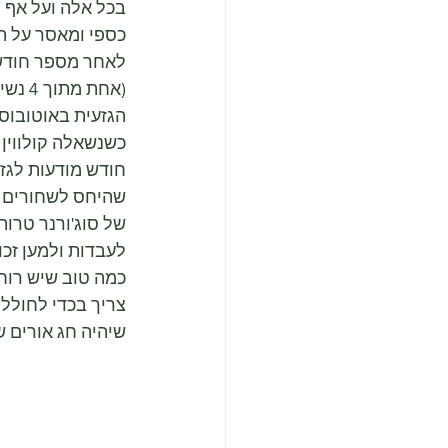
בכל אלה ועל אף 
כספי ומאסר על תנ
לאחר מספר חודשי
(אחת
הגזעית באוטובוסים ב-13 בנובמ
כשנשאלה קולווין 
חודש מודעות לגז
שהיחס לשחורים אי
של סוג'ורנר טרות
לעבדות ולמען זכויות נשים, מהמאה ה
כמה טוב שיש רוח 
צריך בכדי לחולל ש
שיהיה חג אורים 