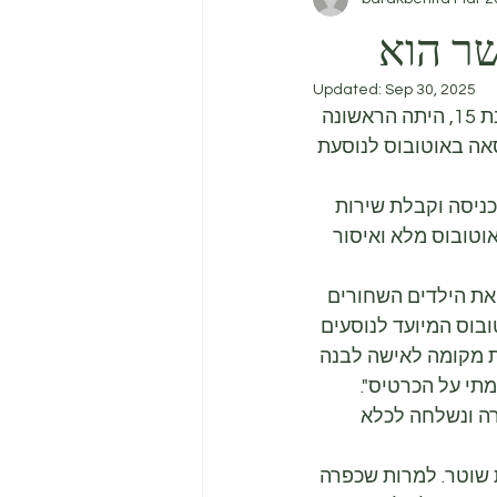
שר הוא
Updated:
Sep 30, 2025
הנר השביעי יינתן לקלודט קולווין, אפרו-אמריקאית, אשר בשנת 1955, בהיותה בת 15, היתה הראשונה 
אה באוטובוס לנוסעת 
כניסה וקבלת שירות 
אוטובוס מלא ואיסור 
את הילדים השחורים 
בוס המיועד לנוסעים 
ת מקומה לאישה לבנה 
מתי על הכרטיס".
ה ונשלחה לכלא 
 שוטר. למרות שכפרה 