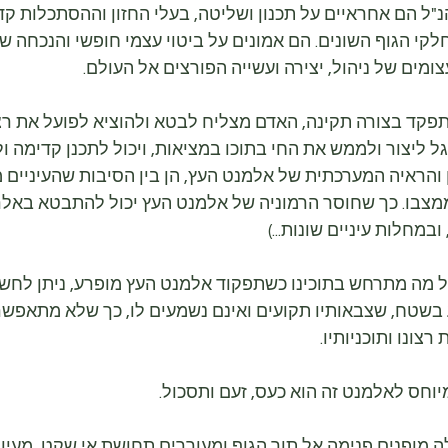
ל הם אחראיים על תכנון ושליטה, בעלי החזון וההסתכלות קדי
קי הגוף השונים. הם אמונים על ביטוי עצמי חופשי והנכחה ש
ומים של ניהול, יצירה ועשייה הפורצים אל העולם.
קד בצורה תקינה, האדם מצליח לבטא ולהוציא לפועל את רצונ
ל ליצור ולממש את החי בתוכו במציאות, ויכול לתכנן קדימה ולנ
ון והראיה המערכתית של אלמנט העץ, הן בין הסיבות שהעיניים מ
צבו. כך שחוסר הרמוניה של אלמנט העץ יכול להתבטא באלרגיו
ובמחלות עיניים שונות...)
ל מה מתרחש בתוכינו כשתפקוד אלמנט העץ מופרע, ניתן לחשו
בשטח, שצבאותיו תקועים ואינם נשמעים לו, כך שלא מתאפשר ל
רצונו ותוכניותיו.
וחס לאלמנט זה הוא כעס, זעם ותסכול.
 מופנים פנימה אל תוך הגוף ומעוררים תחושת אי שקט, מעין "