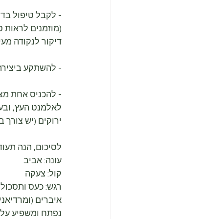
- לקבל טיפול בדיק
(מוזמנים לראות 
דיקור לנקודה מעי גס
- להשתקע ביצירה א
- להכניס אחת מצו
לאלמנט העץ, ובעל
ירוקים (יש צורך ב
לסיכום, הנה תעו
עונה: אביב
קול: צעקה
רגש: כעס ותסכול
איברים (ומרדיאני
נפתח ומשפיע על ע