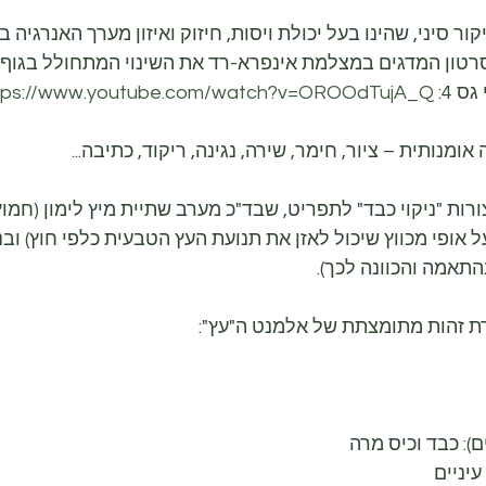
ור סיני, שהינו בעל יכולת ויסות, חיזוק ואיזון מערך האנרגיה בג
סרטון המדגים במצלמת אינפרא-רד את השינוי המתחולל בגוף
 4: 
tps://www.youtube.com/watch?v=OROOdTujA_Q
ומנותית – ציור, חימר, שירה, נגינה, ריקוד, כתיבה...
רות "ניקוי כבד" לתפריט, שבד"כ מערב שתיית מיץ לימון (חמו
 אופי מכווץ שיכול לאזן את תנועת העץ הטבעית כלפי חוץ) ובנ
התאמה והכוונה לכך).
דת זהות מתומצתת של אלמנט ה"עץ":
ם): כבד וכיס מרה
יניים