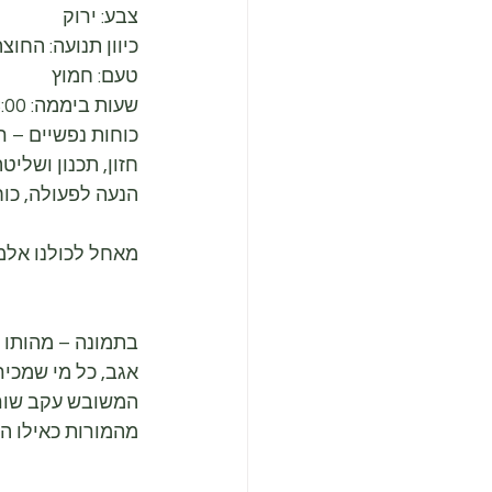
צבע: ירוק
כיוון תנועה: החוצ
טעם: חמוץ
שעות ביממה: 23:00-3:00 (לעיתים התעוררות באופן קבוע בשעות אלה מעיד על בעיה באלמנט העץ).
כוחות נפשיים – רו
חזון, תכנון ושליט
הנעה לפעולה, כוח
מאחל לכולנו אלמנ
בתמונה – מהותו ו
אגב, כל מי שמכיר
המשובש עקב שורש
מהמורות כאילו ה