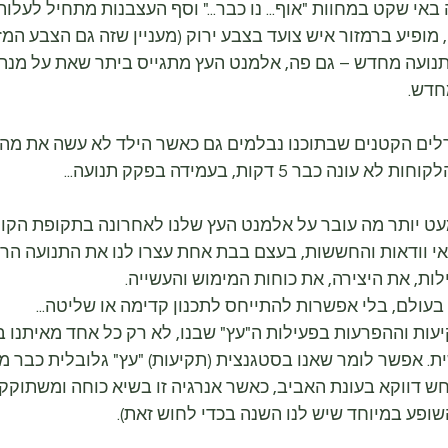
י שקט במחוות "אוף... נו כבר..." וסף העצבנות מתחיל לעלות..
מופיע ברמזור איש צועד בצבע ירוק (מעניין שזה גם הצבע המז
ועה מחדש – גם פה, אלמנט העץ מתגייס ביתר שאת על מנת ל
חדש.
ה כבר 5 דקות, בעמידה בפקק תנועה...
עט יותר מה עובר על אלמנט העץ שלנו לאחרונה בתקופת הקור
 וודאות והחששות, בעצם בבת אחת עצרו לנו את התנועה הרצ
ות, את היצירה, את כוחות המימוש והעשייה.
בעולם, בלי אפשרות להתייחס לתכנון קדימה או שליטה...
יעות וההפרעות בפעילות ה"עץ" שבנו, לא רק כל אחד מאיתנו 
. אפשר לומר שאנו בסטגנצית (תקיעות) "עץ" גלובלית כבר מע
ש דווקא בעונת האביב, כאשר אנרגיה זו בשיא כוחה ומשתוקקת 
ופע במיוחד שיש לנו השנה בכדי לחוש זאת).