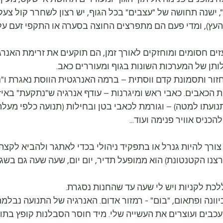
 ישנה תחושה של "עצבים" בכל הגוף, יש רצון לשחרר קול צעק
עץ), ומדי פעם הם מתפרצים החוצה בסערה או התקפי זעם על
ם חסומים ומוחזקים לאורך זמן, הם תוקעים את זרימת האנרגיה
תן של המערכות השונות בגוף ומעוררים כאב.
חזור ותסמונת קדם ווסתית – ברמה האנרגטית הווסת נאגרת ו
הכאבים. כאבי ראש ומיגרנות – עודף אנרגיה ש"נתקעת" באיזור
נועתו למטה) – וגורמת לכאבי בטן ובחילות (תנועה כלפי מעלה
הכניס אוויר פנימה ועוד...
צורך להיות גנרל או בתפקיד ניהולי בכדי לאתגר ולהביא לקצה
רצנו הקטנטונת) הוא ממופעל תדיר, יום יום, שעה שעה גם בשגר
לכת לקניות ויש לי שעה עד שהחנות נסגרת.
יוונה ופתאום, "בום" - רמזור אדום. האנרגיה של התנועה נבל
עכבים ועוצרים את העשייה שלי. מיד חוסר הסבלנות קופץ בתוכ