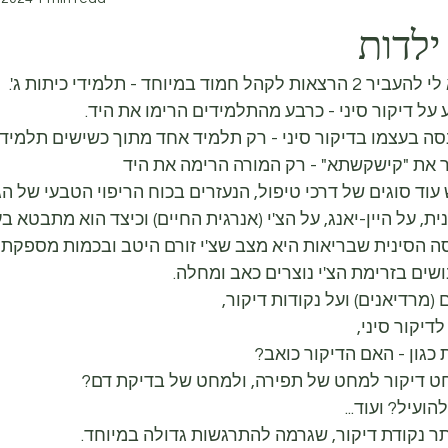
ילדות
ד במיוחד - תלמידי כיתות ג'.
ל דיקור סיני - כרבע מהתלמידים הרימו את היד.
ה בעצמו בדיקור סיני - רק תלמיד אחד מתוך כשישים תלמידי
 את "קישקשתא" - רק המורה הרימה את היד
 עוד סוגים של דרכי טיפול, הנעזרים בכוח הריפוי הטבעי של הג
ת, על היין-יאנג, על הצ'י (אנרגית החיים) וכיצד הוא מתבטא בע
 הסינית שבריאות היא מצב שצ'י זורם היטב ובכמות מספקת ב
ים בזרימת הצ'י נוצרים כאב ומחלה.
(מרדיאנים) ועל נקודות דיקור,
דיקור סיני,
גון - האם הדיקור כואב?
ט דיקור למחט של תפירה, ולמחט של בדיקת דם?
ועיל? ועוד...
ר נקודת דיקור, שגרמה להתרגשות גדולה במיוחד.