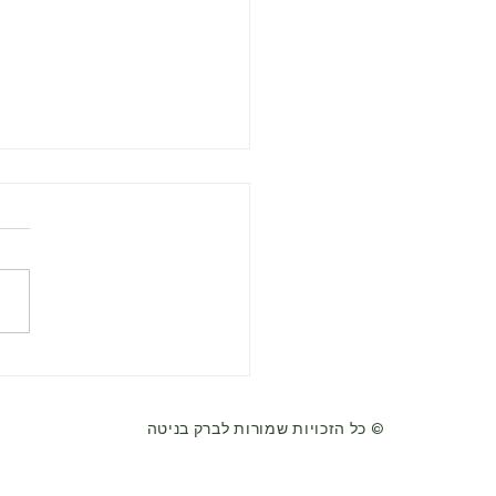
מלאני קליין - על התפתחות 
נפשיים מוקדמים וטיפול נפשי
פיצול והשלמה פ
כל הזכויות שמורות לברק בניטה ©