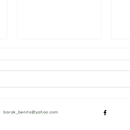
מצבים
מקור למצוקה נפשית בזמננו
 שבין
וחשיבות פיתוח הבנה חברתית
נימית
וחשיבה עצמאית
barak_benita@yahoo.com