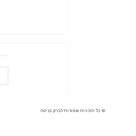
מלאני קליין - על התפתחות 
נפשיים מוקדמים וטיפול נפשי
פיצול והשלמה פ
כל הזכויות שמורות לברק בניטה ©