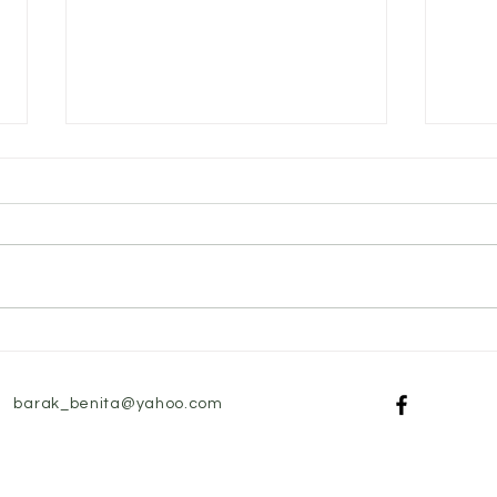
מצבים
מקור למצוקה נפשית בזמננו
 שבין
וחשיבות פיתוח הבנה חברתית
נימית
וחשיבה עצמאית
barak_benita@yahoo.com