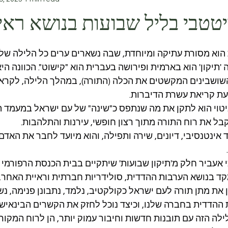
יטטבי בליל שבועות בנושא רא
 הוא מסורת עתיקה ומיוחדת, שבה נשארים ערים כל הלילה של 
 'תיקון' הוא בארמית ופירושה בעברית הוא "קישוט". הכוונה ה
השושבינים המקשטים את הכלה (התורה), במהלך הלילה, לקרא
ת קריאת עשרת הדיברות.
יטוי הוא לתקן את מה שנתפס כ"שינה" של עם ישראל במעמד הר
בל את רוח התורה מתוך רצון חופשי, עירנות והתלהבות.
ד אינטנסיבי, דיונים, שירה ותפילה, והוא מיועד לחבר את האד
אעביר חלק מ'תיקון שבועות' שיתקיים בבית הכנסת הרפורמי "
קד בנושא הערבות ההדדית, סולידריות חברתית וראיית האחר.
 את מתן תורה לעם ישראל כקולקטיב, נלמד, נתבונן פנימה, נשת
הדדית בחברה שלנו, וכיצד נוכל לחזק את הקשרים הבינאישיים
לה הזה עם תובנות חדשות וחיבור עמוק יותר, הן לרוח המקורו