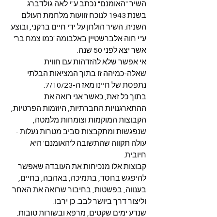
השיר "האומנם" נכתב ע"י לאה גולדברג 
בשנת 1943 לנוכח זוועות מלחמת העולם 
השניה. השיר הולחן על ידי חיים ברקני, ובוצע 
ע"י חוה אלברשטיין באלבומה 'כמו צמח בר' 
אשר יצא לפני 50 שנה.
אי אפשר שלא להזדהות עם חווית 
שאלה-כמיהה זו בתוך המציאות הבלתי 
נתפסת של חיינו מאז ה-7/10/23.
בתוך כל זאת, כאשר אני רואה את 
ההתארגנויות החברתיות, היוזמות הפרטיות, 
הקבוצות המוקמות וצומחות מלמטה, 
שנפגשות ומתקבצות סביב מטרות נעלות - 
עולה תקווה שהתשובה ל'האומנם' היא 
חיובית.
קבוצות אלו מנכיחות את העובדה שאפשר 
להיפגש בחסד, בתמיכה, באהבה, בחיים, 
בענווה, בפשטות, בחיבור שרואה את האחר 
וליצור דרך ביושר לבב. כן ירבו.
שנדע ימים שקטים, מרפא ובשורות טובות.