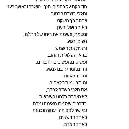
או מטר ישיגך בעדת טיפותיו
הדופקת על כתפיך, חזך, צווארך וראשך רענן.
ותלכי בשדה הרטוב
וירחב בך השקט
כאור בשולי הענן.
ונשמת, ונשמת את ריחו של התלם,
נשום ורגוע
וראית את השמש,
בראי השלולית הזהוב.
ופשוטים, ופשוטים הדברים,
וחיים, ומותר בם לנגוע
ומותר לאהוב,
ומותר, ומותר לאהוב.
את תלכי בשדה לבדך,
לא נצרבת בלהט השרפות
בדרכים שסמרו מאימה ומדם.
וביושר לבב תהיי ענווה ונכנעת
כאחד הדשאים,
כאחד האדם."